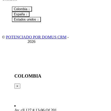
Colombia ↓
España ↓
Estados unidos ↓
©
POTENCIADO POR DOMUS CRM
-
POLITICA DE
PRIVACIDAD
2026
COLOMBIA
×
Av. cll 127 # 13-96 Of 201