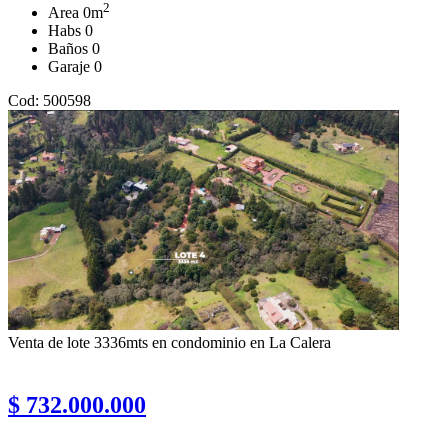
2
Area
0m
Habs
0
Baños
0
Garaje
0
Cod: 500598
Venta de lote 3336mts en condominio en La Calera
$ 732.000.000