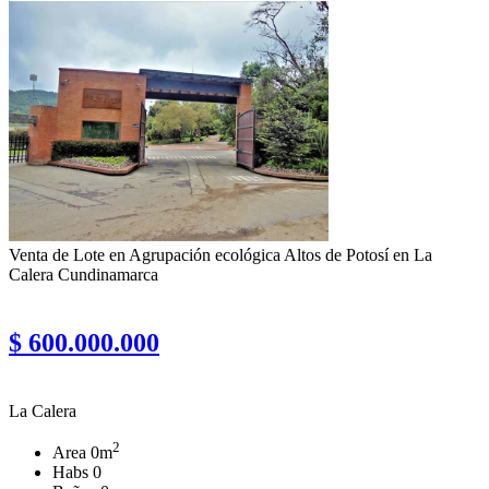
Venta de Lote en Agrupación ecológica Altos de Potosí en La
Calera Cundinamarca
$ 600.000.000
La Calera
2
Area
0m
Habs
0