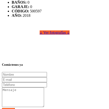
BAÑOS:
0
GARAJE:
0
CÓDIGO:
500597
AÑO:
2018
🡣 Ver fotografías 🡣
Contáctenos ya