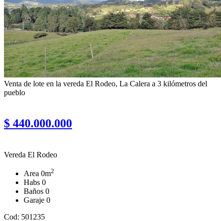
Venta de lote en la vereda El Rodeo, La Calera a 3 kilómetros del
pueblo
$ 440.000.000
Vereda El Rodeo
2
Area
0m
Habs
0
Baños
0
Garaje
0
Cod: 501235